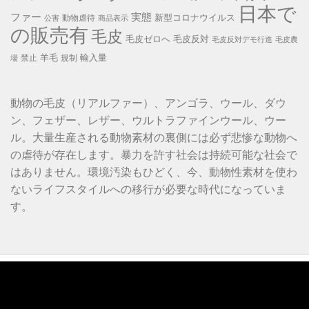
日本で
ファー
実態
新型コロナウイルス
動物虐待
公害
商品表示
の販売有
毛皮
毛皮ゼロへ
毛皮反対
毛皮反対デモ行進
毛皮農
羊毛
輸入量
禁止
規制
場
動物の毛皮（リアルファー）、アンゴラ、ウール、ダウ
ン、フェザー、レザー、ウルトラファインウール、ウー
ル。大量生産される動物素材の裏側には必ず悲惨な動物へ
の虐待が存在します。暴力を許す社会は持続可能な社会で
はありません。環境汚染もひどく、今、動物性素材を使わ
ないライフスタイルへの移行が必要な時代になっていま
す。
動
画
プ