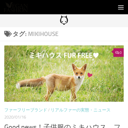
コンテンツへスキップ
タグ:
MIKIHOUSE
0
ファーフリーブランド
/
リアルファーの実態・ニュース
2020/01/16
Good news！子供服のミキハウス、フ