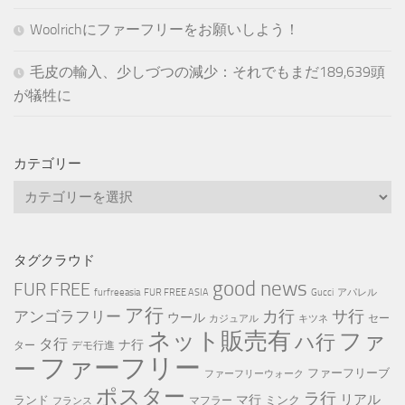
Woolrichにファーフリーをお願いしよう！
毛皮の輸入、少しづつの減少：それでもまだ189,639頭
が犠牲に
カテゴリー
カ
テ
ゴ
リ
タグクラウド
ー
good news
FUR FREE
furfreeasia
FUR FREE ASIA
Gucci
アパレル
ア行
カ行
サ行
アンゴラフリー
ウール
セー
カジュアル
キツネ
ネット販売有
ファ
ハ行
タ行
ナ行
ター
デモ行進
ファーフリー
ー
ファーフリーブ
ファーフリーウォーク
ポスター
ラ行
リアル
マ行
ランド
ミンク
マフラー
フランス