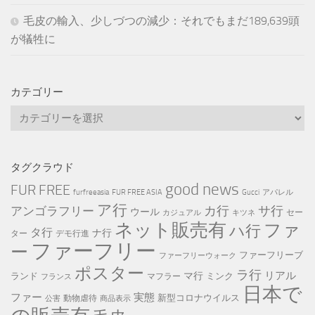
毛皮の輸入、少しづつの減少：それでもまだ189,639頭
が犠牲に
カテゴリー
カ
テ
ゴ
リ
タグクラウド
ー
good news
FUR FREE
furfreeasia
FUR FREE ASIA
Gucci
アパレル
ア行
カ行
サ行
アンゴラフリー
ウール
セー
カジュアル
キツネ
ネット販売有
ファ
ハ行
タ行
ナ行
ター
デモ行進
ファーフリー
ー
ファーフリーブ
ファーフリーウォーク
ポスター
ラ行
リアル
マ行
ランド
ミンク
マフラー
フランス
日本で
ファー
実態
新型コロナウイルス
動物虐待
公害
商品表示