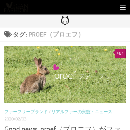
コンテンツへスキップ
タグ:
PROEF（プロエフ）
1
ファーフリーブランド
/
リアルファーの実態・ニュース
2020/02/03
Good news! proef（プロエフ）がファ