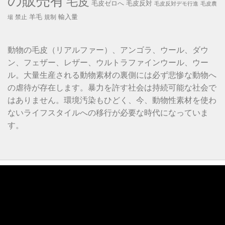
の販売有
毛皮
毛皮ゼロへ
毛皮反対
毛皮反対デモ行進
毛皮農
羊毛
輸入量
禁止
規制
場
動物の毛皮（リアルファー）、アンゴラ、ウール、ダウ
ン、フェザー、レザー、ウルトラファインウール、ウー
ル。大量生産される動物素材の裏側には必ず悲惨な動物へ
の虐待が存在します。暴力を許す社会は持続可能な社会で
はありません。環境汚染もひどく、今、動物性素材を使わ
ないライフスタイルへの移行が必要な時代になっていま
す。
動
画
プ
レ
ー