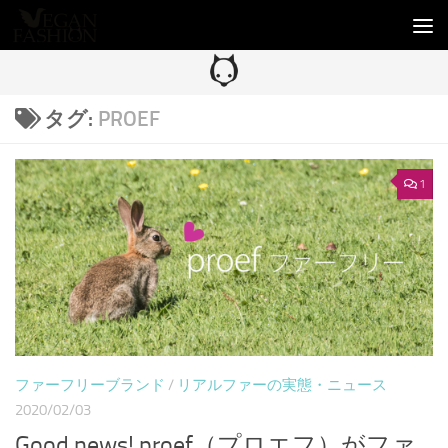
コンテンツへスキップ
タグ:
PROEF
1
ファーフリーブランド
/
リアルファーの実態・ニュース
2020/02/03
Good news! proef（プロエフ）がファ