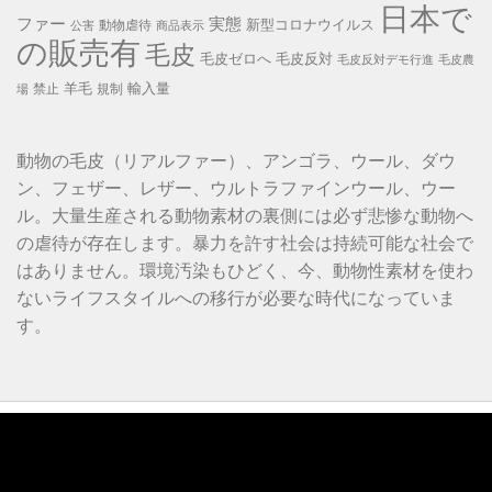
日本で
ファー
実態
新型コロナウイルス
動物虐待
公害
商品表示
の販売有
毛皮
毛皮ゼロへ
毛皮反対
毛皮反対デモ行進
毛皮農
羊毛
輸入量
禁止
規制
場
動物の毛皮（リアルファー）、アンゴラ、ウール、ダウ
ン、フェザー、レザー、ウルトラファインウール、ウー
ル。大量生産される動物素材の裏側には必ず悲惨な動物へ
の虐待が存在します。暴力を許す社会は持続可能な社会で
はありません。環境汚染もひどく、今、動物性素材を使わ
ないライフスタイルへの移行が必要な時代になっていま
す。
動
画
プ