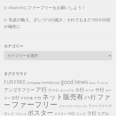
Woolrichにファーフリーをお願いしよう！
毛皮の輸入、少しづつの減少：それでもまだ189,639頭
が犠牲に
カテゴリー
カ
テ
ゴ
リ
タグクラウド
ー
good news
FUR FREE
furfreeasia
FUR FREE ASIA
Gucci
アパレル
ア行
カ行
サ行
アンゴラフリー
ウール
セー
カジュアル
キツネ
ネット販売有
ファ
ハ行
タ行
ナ行
ター
デモ行進
ファーフリー
ー
ファーフリーブ
ファーフリーウォーク
ポスター
ラ行
リアル
マ行
ランド
ミンク
マフラー
フランス