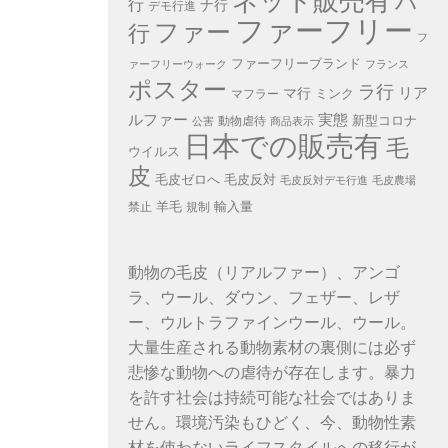
ネット販売有
ハ
行
ナ行
デモ行進
ファーフリー
ファー
行
フ
ファーフリーブランド
ァーフリーウォーク
フランス
ポスター
ラ行
リア
マ行
ミンク
マフラー
ルファー
実態
新型コロナ
動物虐待
公害
商品表示
日本での販売有
毛
ウイルス
皮
毛皮ゼロへ
毛皮反対
毛皮反対デモ行進
毛皮農場
羊毛
輸入量
禁止
規制
動物の毛皮（リアルファー）、アンゴ
ラ、ウール、ダウン、フェザー、レザ
ー、ウルトラファインウール、ウール。
大量生産される動物素材の裏側には必ず
悲惨な動物への虐待が存在します。暴力
を許す社会は持続可能な社会ではありま
せん。環境汚染もひどく、今、動物性素
材を使わないライフスタイルへの移行が