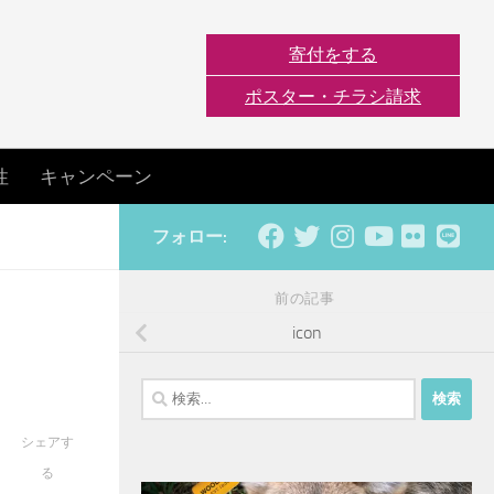
寄付をする
ポスター・チラシ請求
性
キャンペーン
フォロー:
前の記事
icon
検
索:
シェアす
る