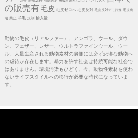
ファー
実態
新型コロナウイルス
動物虐待
公害
商品表示
の販売有
毛皮
毛皮ゼロへ
毛皮反対
毛皮反対デモ行進
毛皮農
羊毛
輸入量
禁止
規制
場
動物の毛皮（リアルファー）、アンゴラ、ウール、ダウ
ン、フェザー、レザー、ウルトラファインウール、ウー
ル。大量生産される動物素材の裏側には必ず悲惨な動物へ
の虐待が存在します。暴力を許す社会は持続可能な社会で
はありません。環境汚染もひどく、今、動物性素材を使わ
ないライフスタイルへの移行が必要な時代になっていま
す。
動
画
プ
レ