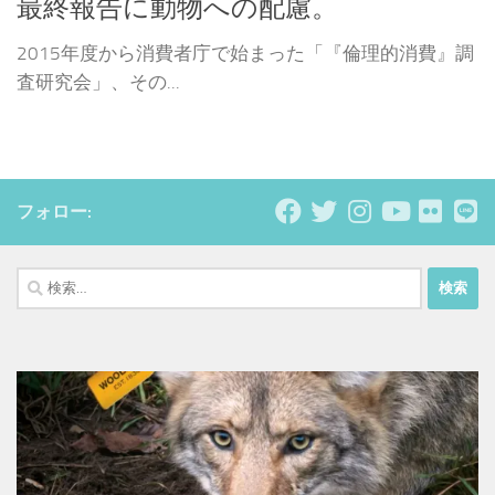
最終報告に動物への配慮。
2015年度から消費者庁で始まった「『倫理的消費』調
査研究会」、その...
フォロー:
検
索: