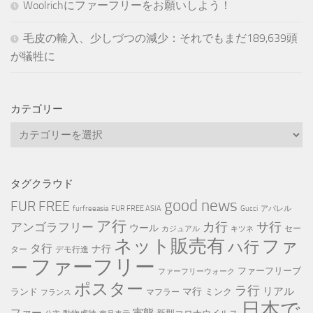
Woolrichにファーフリーをお願いしよう！
毛皮の輸入、少しづつの減少：それでもまだ189,639頭
が犠牲に
カテゴリー
カ
テ
ゴ
リ
タグクラウド
ー
good news
FUR FREE
furfreeasia
FUR FREE ASIA
Gucci
アパレル
ア行
カ行
サ行
アンゴラフリー
ウール
セー
カジュアル
キツネ
ネット販売有
ファ
ハ行
タ行
ナ行
ター
デモ行進
ファーフリー
ー
ファーフリーブ
ファーフリーウォーク
ポスター
ラ行
リアル
マ行
ランド
ミンク
マフラー
フランス
日本で