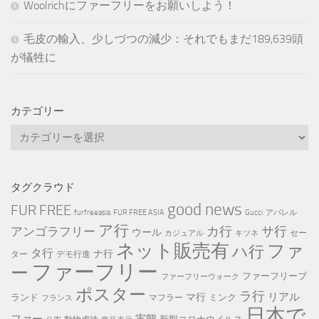
Woolrichにファーフリーをお願いしよう！
毛皮の輸入、少しづつの減少：それでもまだ189,639頭
が犠牲に
カテゴリー
カ
テ
ゴ
リ
タグクラウド
ー
good news
FUR FREE
furfreeasia
FUR FREE ASIA
Gucci
アパレル
ア行
カ行
サ行
アンゴラフリー
ウール
セー
カジュアル
キツネ
ネット販売有
ファ
ハ行
タ行
ナ行
ター
デモ行進
ファーフリー
ー
ファーフリーブ
ファーフリーウォーク
ポスター
ラ行
リアル
マ行
ランド
ミンク
マフラー
フランス
日本で