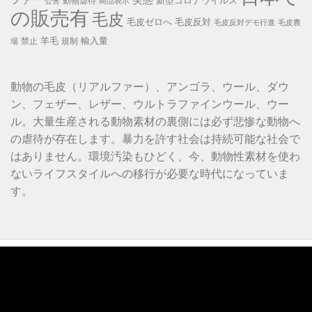
ファー
実態
新型コロナウイルス
動物虐待
公害
商品表示
の販売有
毛皮
毛皮ゼロへ
毛皮反対
毛皮反対デモ行進
毛皮農
羊毛
輸入量
禁止
規制
場
動物の毛皮（リアルファー）、アンゴラ、ウール、ダウ
ン、フェザー、レザー、ウルトラファインウール、ウー
ル。大量生産される動物素材の裏側には必ず悲惨な動物へ
の虐待が存在します。暴力を許す社会は持続可能な社会で
はありません。環境汚染もひどく、今、動物性素材を使わ
ないライフスタイルへの移行が必要な時代になっていま
す。
動
画
プ
レ