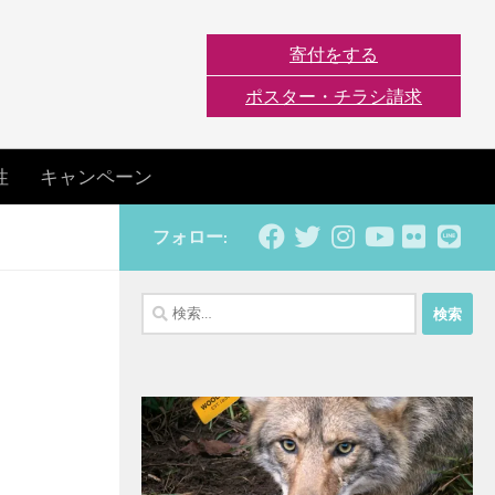
寄付をする
ポスター・チラシ請求
性
キャンペーン
フォロー:
検
索: