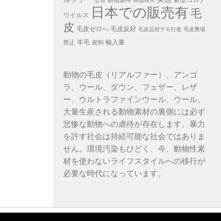
公害
商品表示
日本での販売有
毛
ウイルス
皮
毛皮ゼロへ
毛皮反対
毛皮反対デモ行進
毛皮農場
羊毛
輸入量
禁止
規制
動物の毛皮（リアルファー）、アンゴ
ラ、ウール、ダウン、フェザー、レザ
ー、ウルトラファインウール、ウール。
大量生産される動物素材の裏側には必ず
悲惨な動物への虐待が存在します。暴力
を許す社会は持続可能な社会ではありま
せん。環境汚染もひどく、今、動物性素
材を使わないライフスタイルへの移行が
必要な時代になっています。