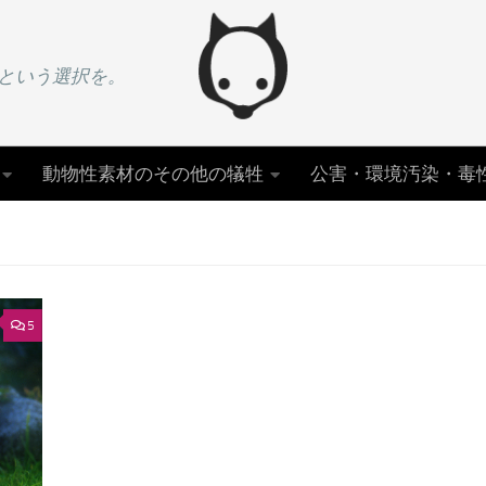
という選択を。
動物性素材のその他の犠牲
公害・環境汚染・毒
5