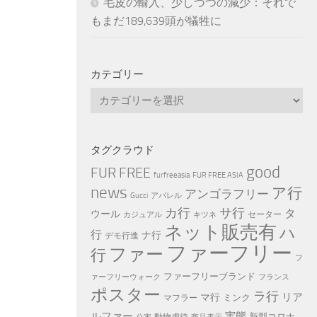
毛皮の輸入、少しづつの減少：それで
もまだ189,639頭が犠牲に
カテゴリー
カ
テ
ゴ
リ
タグクラウド
ー
good
FUR FREE
furfreeasia
FUR FREE ASIA
news
ア行
アンゴラフリー
Gucci
アパレル
カ行
サ行
タ
ウール
セーター
カジュアル
キツネ
ネット販売有
ハ
行
ナ行
デモ行進
ファーフリー
ファー
行
フ
ファーフリーブランド
ァーフリーウォーク
フランス
ポスター
ラ行
リア
マ行
ミンク
マフラー
ルファー
実態
新型コロナ
動物虐待