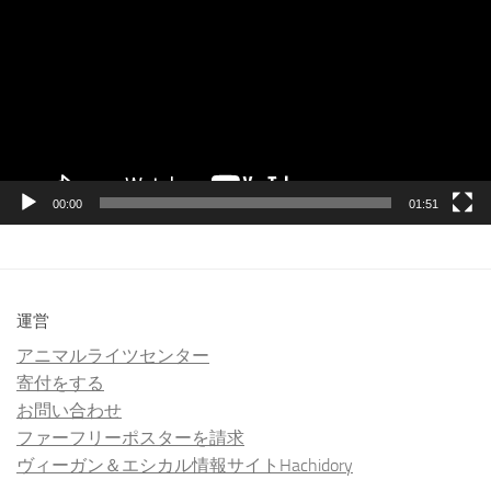
プ
レ
ー
ヤ
ー
00:00
01:51
運営
アニマルライツセンター
寄付をする
お問い合わせ
ファーフリーポスターを請求
ヴィーガン＆エシカル情報サイトHachidory