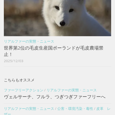
リアルファーの実態・ニュース
世界第2位の毛皮生産国ポーランドが毛皮農場禁
止！
2025/12/03
こちらもオススメ
ファーフリーアクション
/
リアルファーの実態・ニュース
ヴェルサーチ、フルラ、つぎつぎファーフリーへ
リアルファーの実態・ニュース
/
公害・環境汚染・毒性
/
皮革 レ
ザー