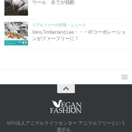
ウール 全てが残酷
リアルファーの実態・ニュース
Vans,Timberland,Lee・・・VFコーポレーショ
ンがファーフリーに！
NPO法人アニマルライツセンター アニマルフリーという
選択を。