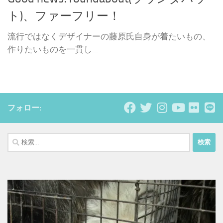
ト)、ファーフリー！
流行ではなくデザイナーの藤原氏自身が着たいもの、
作りたいものを一貫し...
フォロー:
検
索: