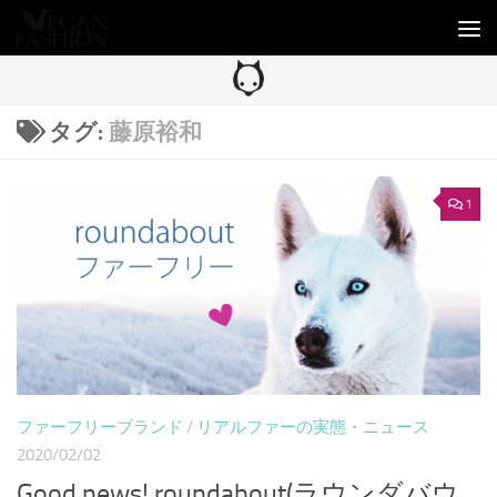
コンテンツへスキップ
タグ:
藤原裕和
1
ファーフリーブランド
/
リアルファーの実態・ニュース
2020/02/02
Good news! roundabout(ラウンダバウ