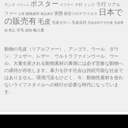
ポスター
ラ行
リアル
マ行
ランド
ミンク
マフラー
フランス
日本で
ファー
実態
新型コロナウイルス
動物虐待
公害
商品表示
の販売有
毛皮
毛皮ゼロへ
毛皮反対
毛皮反対デモ行進
毛皮農
羊毛
輸入量
禁止
規制
場
動物の毛皮（リアルファー）、アンゴラ、ウール、ダウ
ン、フェザー、レザー、ウルトラファインウール、ウー
ル。大量生産される動物素材の裏側には必ず悲惨な動物へ
の虐待が存在します。暴力を許す社会は持続可能な社会で
はありません。環境汚染もひどく、今、動物性素材を使わ
ないライフスタイルへの移行が必要な時代になっていま
す。
動
画