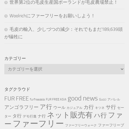
世界第2位の毛皮生産国ポーランドが毛皮農場禁止！
Woolrichにファーフリーをお願いしよう！
毛皮の輸入、少しづつの減少：それでもまだ189,639頭
が犠牲に
カテゴリー
カ
テ
ゴ
リ
タグクラウド
ー
good news
FUR FREE
furfreeasia
FUR FREE ASIA
Gucci
アパレル
ア行
カ行
サ行
アンゴラフリー
ウール
セー
カジュアル
キツネ
ネット販売有
ファ
ハ行
タ行
ナ行
ター
デモ行進
ファーフリー
ー
ファーフリーブ
ファーフリーウォーク