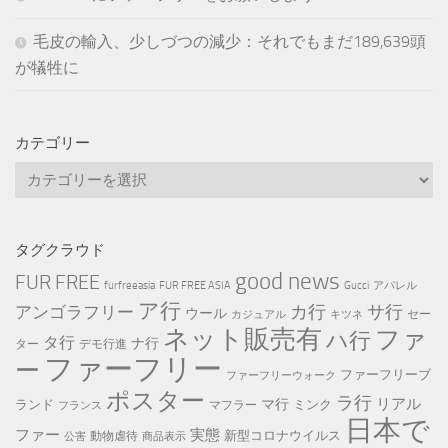
毛皮の輸入、少しづつの減少：それでもまだ189,639頭
が犠牲に
カテゴリー
カ
テ
ゴ
リ
タグクラウド
ー
good news
FUR FREE
furfreeasia
FUR FREE ASIA
Gucci
アパレル
ア行
カ行
サ行
アンゴラフリー
ウール
セー
カジュアル
キツネ
ネット販売有
ファ
ハ行
タ行
ナ行
ター
デモ行進
ファーフリー
ー
ファーフリーブ
ファーフリーウォーク
ポスター
ラ行
リアル
マ行
ランド
ミンク
マフラー
フランス
日本で
ファー
実態
新型コロナウイルス
動物虐待
公害
商品表示