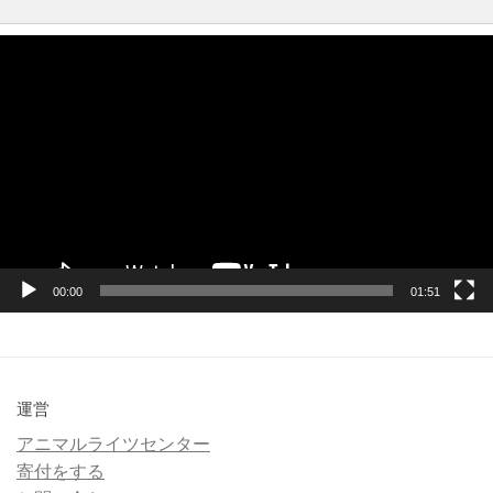
動
画
プ
レ
ー
ヤ
ー
00:00
01:51
運営
アニマルライツセンター
寄付をする