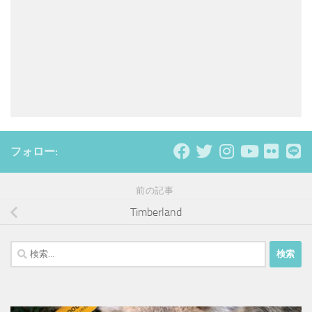
フォロー:
前の記事
Timberland
検
索: