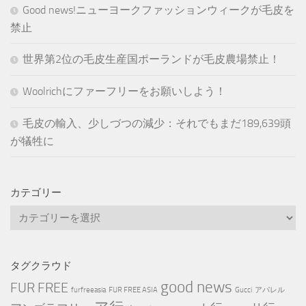
Good news!ニューヨークファッションウィークが毛皮を
禁止
世界第2位の毛皮生産国ポーランドが毛皮農場禁止！
Woolrichにファーフリーをお願いしよう！
毛皮の輸入、少しづつの減少：それでもまだ189,639頭
が犠牲に
カテゴリー
カ
テ
ゴ
リ
タグクラウド
ー
good news
FUR FREE
furfreeasia
FUR FREE ASIA
Gucci
アパレル