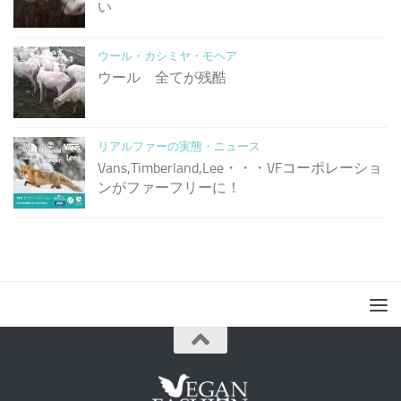
い
ウール・カシミヤ・モヘア
ウール 全てが残酷
リアルファーの実態・ニュース
Vans,Timberland,Lee・・・VFコーポレーショ
ンがファーフリーに！