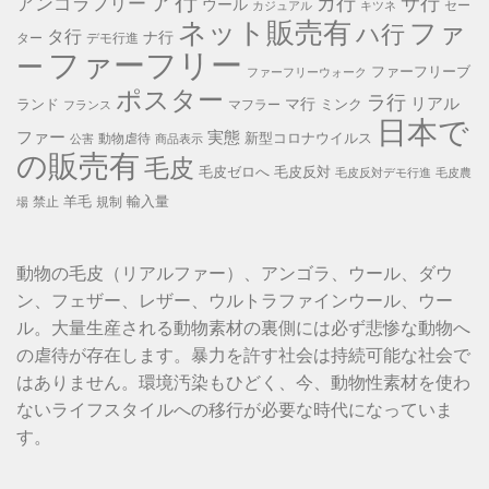
ア行
カ行
サ行
アンゴラフリー
ウール
セー
カジュアル
キツネ
ネット販売有
ファ
ハ行
タ行
ナ行
ター
デモ行進
ファーフリー
ー
ファーフリーブ
ファーフリーウォーク
ポスター
ラ行
リアル
マ行
ランド
ミンク
マフラー
フランス
日本で
ファー
実態
新型コロナウイルス
動物虐待
公害
商品表示
の販売有
毛皮
毛皮ゼロへ
毛皮反対
毛皮反対デモ行進
毛皮農
羊毛
輸入量
禁止
規制
場
動物の毛皮（リアルファー）、アンゴラ、ウール、ダウ
ン、フェザー、レザー、ウルトラファインウール、ウー
ル。大量生産される動物素材の裏側には必ず悲惨な動物へ
の虐待が存在します。暴力を許す社会は持続可能な社会で
はありません。環境汚染もひどく、今、動物性素材を使わ
ないライフスタイルへの移行が必要な時代になっていま
す。