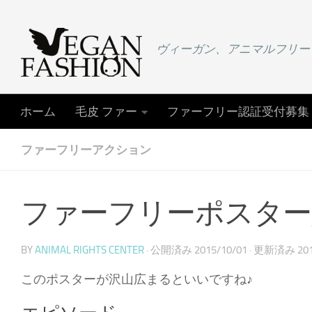
コンテンツへスキップ
ヴィーガン、アニマルフリー
ホーム
毛皮 ファー
ファーフリー認証受付募集
ファーフリーアクション
ファーフリーポスター貼り
BY
ANIMAL RIGHTS CENTER
· 公開済み
2015/10/01
· 更新済み
20
このポスターが沢山広まるといいですね♪