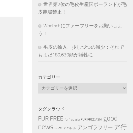
世界第2位の毛皮生産国ポーランドが毛
皮農場禁止！
Woolrichにファーフリーをお願いしよ
う！
毛皮の輸入、少しづつの減少：それで
もまだ189,639頭が犠牲に
カテゴリー
カ
テ
ゴ
リ
タグクラウド
ー
good
FUR FREE
furfreeasia
FUR FREE ASIA
news
ア行
アンゴラフリー
Gucci
アパレル