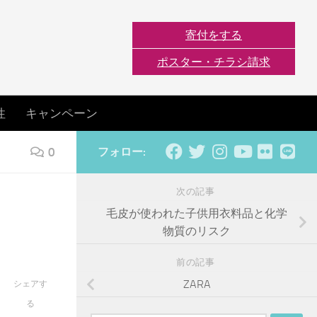
寄付をする
ポスター・チラシ請求
性
キャンペーン
0
フォロー:
次の記事
毛皮が使われた子供用衣料品と化学
物質のリスク
前の記事
ZARA
シェアす
る