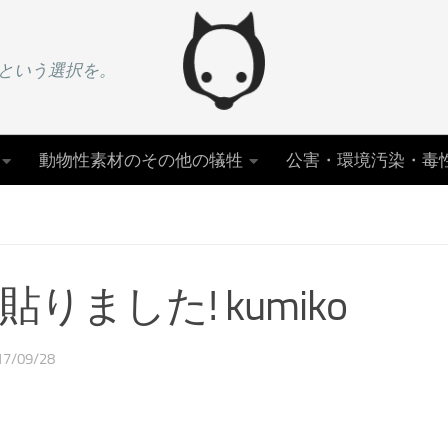
という選択を。
動物性素材のその他の犠牲
公害・環境汚染・毒
ました! kumiko
17/09/28