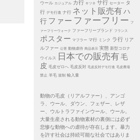
カ行
サ行
タ
ウール
セーター
カジュアル
キツネ
ネット販売有
ハ
行
ナ行
デモ行進
ファーフリー
ファー
行
フ
ファーフリーブランド
ァーフリーウォーク
フランス
ポスター
ラ行
リア
マ行
ミンク
マフラー
ルファー
実態
新型コロナ
動物虐待
公害
商品表示
日本での販売有
毛
ウイルス
皮
毛皮ゼロへ
毛皮反対
毛皮反対デモ行進
毛皮農場
羊毛
輸入量
禁止
規制
動物の毛皮（リアルファー）、アンゴ
ラ、ウール、ダウン、フェザー、レザ
ー、ウルトラファインウール、ウール。
大量生産される動物素材の裏側には必ず
悲惨な動物への虐待が存在します。暴力
を許す社会は持続可能な社会ではありま