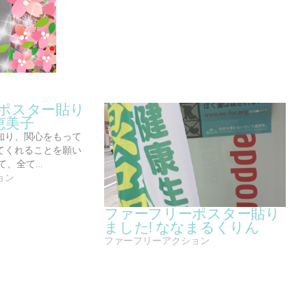
ポスター貼り
恵美子
知り、関心をもって
てくれることを願い
て、全て…
ョン
ファーフリーポスター貼り
ました! ななまるくりん
ファーフリーアクション