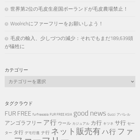
世界第2位の毛皮生産国ポーランドが毛皮農場禁止！
Woolrichにファーフリーをお願いしよう！
毛皮の輸入、少しづつの減少：それでもまだ189,639頭
が犠牲に
カテゴリー
カ
テ
ゴ
リ
タグクラウド
ー
good news
FUR FREE
furfreeasia
FUR FREE ASIA
Gucci
アパレル
ア行
カ行
サ行
アンゴラフリー
ウール
セー
カジュアル
キツネ
ネット販売有
ファ
ハ行
タ行
ナ行
ター
デモ行進