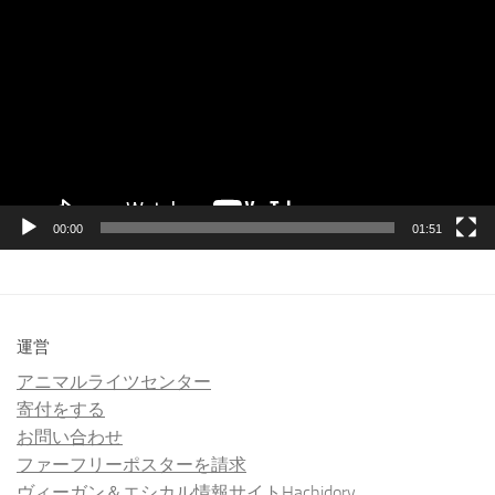
画
プ
レ
ー
ヤ
ー
00:00
01:51
運営
アニマルライツセンター
寄付をする
お問い合わせ
ファーフリーポスターを請求
ヴィーガン＆エシカル情報サイトHachidory