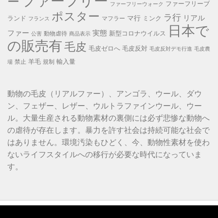
ファーフリー
ー
ファーフリーブ
ファーフリーウォーク
ポスター
ラ行
リアル
マ行
ランド
ミンク
マフラー
フランス
日本で
ファー
実態
新型コロナウイルス
動物虐待
公害
商品表示
の販売有
毛皮
毛皮ゼロへ
毛皮反対
毛皮反対デモ行進
毛皮農
羊毛
輸入量
禁止
規制
場
動物の毛皮（リアルファー）、アンゴラ、ウール、ダウ
ン、フェザー、レザー、ウルトラファインウール、ウー
ル。大量生産される動物素材の裏側には必ず悲惨な動物へ
の虐待が存在します。暴力を許す社会は持続可能な社会で
はありません。環境汚染もひどく、今、動物性素材を使わ
ないライフスタイルへの移行が必要な時代になっていま
す。
動