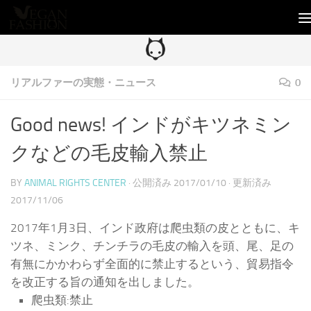
コンテンツへスキップ
リアルファーの実態・ニュース
0
Good news! インドがキツネミン
クなどの毛皮輸入禁止
BY
ANIMAL RIGHTS CENTER
· 公開済み
2017/01/10
· 更新済み
2017/11/06
2017年1月3日、インド政府は爬虫類の皮とともに、キ
ツネ、ミンク、チンチラの毛皮の輸入を頭、尾、足の
有無にかかわらず全面的に禁止するという、貿易指令
を改正する旨の通知を出しました。
爬虫類:禁止