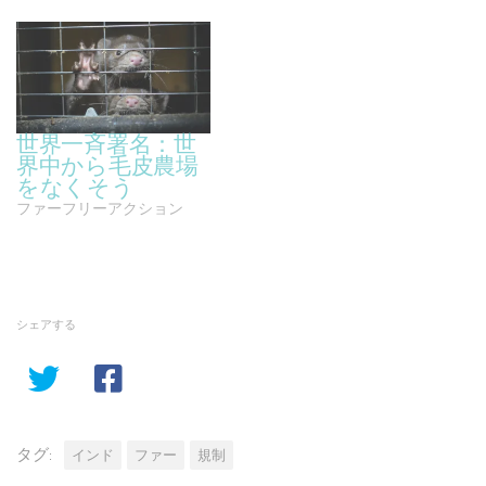
世界一斉署名：世
界中から毛皮農場
をなくそう
ファーフリーアクション
シェアする
タグ:
インド
ファー
規制