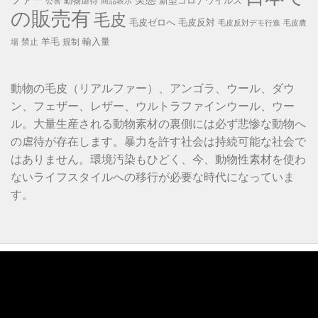
新型コロナウイルス
動物虐待
公害
商品表示
の販売有
毛皮
毛皮ゼロへ
毛皮反対
毛皮反対デモ行進
毛皮農
羊毛
輸入量
禁止
規制
場
動物の毛皮（リアルファー）、アンゴラ、ウール、ダウ
ン、フェザー、レザー、ウルトラファインウール、ウー
ル。大量生産される動物素材の裏側には必ず悲惨な動物へ
の虐待が存在します。暴力を許す社会は持続可能な社会で
はありません。環境汚染もひどく、今、動物性素材を使わ
ないライフスタイルへの移行が必要な時代になっていま
す。
動
画
プ
レ