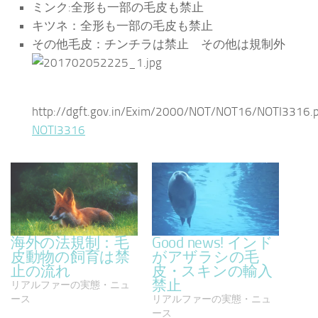
ミンク:全形も一部の毛皮も禁止
キツネ：全形も一部の毛皮も禁止
その他毛皮：チンチラは禁止 その他は規制外
http://dgft.gov.in/Exim/2000/NOT/NOT16/NOTI3316.
NOTI3316
海外の法規制：毛
Good news! インド
皮動物の飼育は禁
がアザラシの毛
止の流れ
皮・スキンの輸入
禁止
リアルファーの実態・ニュ
ース
リアルファーの実態・ニュ
ース