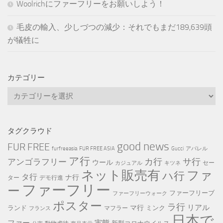
Woolrichにファーフリーをお願いしよう！
毛皮の輸入、少しづつの減少：それでもまだ189,639頭
が犠牲に
カテゴリー
カ
テ
ゴ
リ
タグクラウド
ー
good news
FUR FREE
furfreeasia
FUR FREE ASIA
Gucci
アパレル
ア行
カ行
サ行
アンゴラフリー
ウール
セー
カジュアル
キツネ
ネット販売有
ファ
ハ行
タ行
ナ行
ター
デモ行進
ファーフリー
ー
ファーフリーブ
ファーフリーウォーク
ポスター
ラ行
リアル
マ行
ランド
ミンク
マフラー
フランス
日本で
ファー
実態