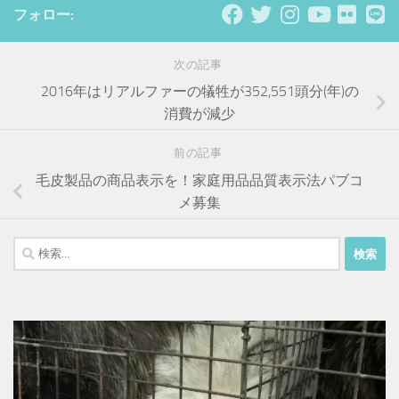
フォロー:
次の記事
2016年はリアルファーの犠牲が352,551 頭分(年)の
消費が減少
前の記事
毛皮製品の商品表示を！家庭用品品質表示法パブコ
メ募集
検
索: