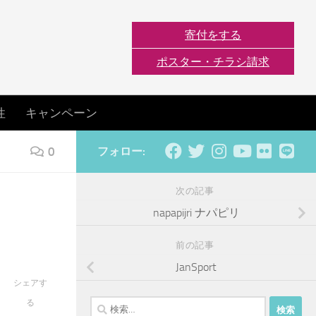
寄付をする
ポスター・チラシ請求
性
キャンペーン
0
フォロー:
次の記事
napapijri ナパピリ
前の記事
JanSport
シェアす
検
る