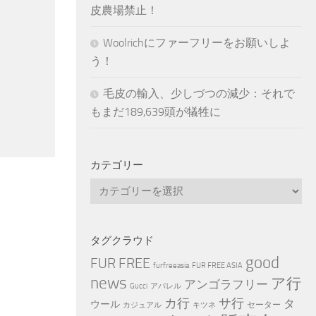
皮農場禁止！
Woolrichにファーフリーをお願いしよ
う！
毛皮の輸入、少しづつの減少：それで
もまだ189,639頭が犠牲に
カテゴリー
カ
テ
ゴ
リ
タグクラウド
ー
good
FUR FREE
furfreeasia
FUR FREE ASIA
news
ア行
アンゴラフリー
Gucci
アパレル
カ行
サ行
タ
ウール
セーター
カジュアル
キツネ