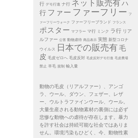
ネット販売有
ハ
行
ナ行
デモ行進
ファーフリー
ファー
行
フ
ファーフリーブランド
ァーフリーウォーク
フランス
ポスター
ラ行
リア
マ行
ミンク
マフラー
ルファー
実態
新型コロナ
動物虐待
公害
商品表示
日本での販売有
毛
ウイルス
皮
毛皮ゼロへ
毛皮反対
毛皮反対デモ行進
毛皮農場
羊毛
輸入量
禁止
規制
動物の毛皮（リアルファー）、アンゴ
ラ、ウール、ダウン、フェザー、レザ
ー、ウルトラファインウール、ウール。
大量生産される動物素材の裏側には必ず
悲惨な動物への虐待が存在します。暴力
を許す社会は持続可能な社会ではありま
せん。環境汚染もひどく、今、動物性素