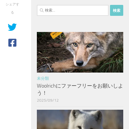
シェアす
検
る
索:
未分類
Woolrichにファーフリーをお願いしよ
う！
2025/09/12