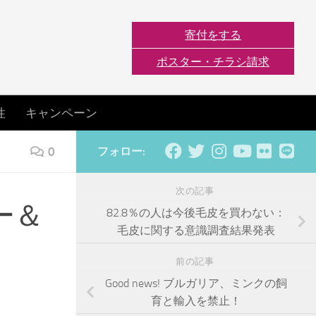
寄付をする
ポスター・チラシ請求
性
キャンペーン
0
フォロー:
次の記事
ー＆
82.8％の人は今後毛皮を買わない：
毛皮に関する意識調査結果発表
前の記事
Good news! ブルガリア、ミンクの飼
育と輸入を禁止！