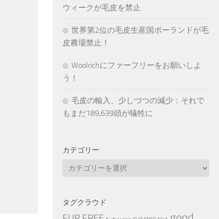
ウィークが毛皮を禁止
世界第2位の毛皮生産国ポーランドが毛
皮農場禁止！
Woolrichにファーフリーをお願いしよ
う！
毛皮の輸入、少しづつの減少：それで
もまだ189,639頭が犠牲に
カテゴリー
カ
テ
ゴ
リ
タグクラウド
ー
good
FUR FREE