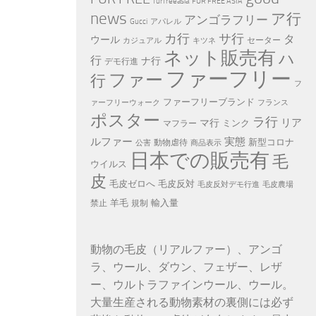
furfreeasia
FUR FREE ASIA
news
ア行
アンゴラフリー
Gucci
アパレル
カ行
サ行
タ
ウール
セーター
カジュアル
キツネ
ネット販売有
ハ
行
ナ行
デモ行進
ファーフリー
ファー
行
フ
ファーフリーブランド
ァーフリーウォーク
フランス
ポスター
ラ行
リア
マ行
ミンク
マフラー
ルファー
実態
新型コロナ
動物虐待
公害
商品表示
日本での販売有
毛
ウイルス
皮
毛皮ゼロへ
毛皮反対
毛皮反対デモ行進
毛皮農場
羊毛
輸入量
禁止
規制
動物の毛皮（リアルファー）、アンゴ
ラ、ウール、ダウン、フェザー、レザ
ー、ウルトラファインウール、ウール。
大量生産される動物素材の裏側には必ず