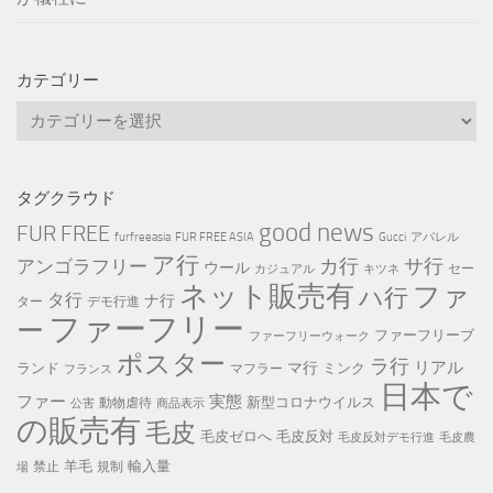
カテゴリー
カ
テ
ゴ
リ
タグクラウド
ー
good news
FUR FREE
furfreeasia
FUR FREE ASIA
Gucci
アパレル
ア行
カ行
サ行
アンゴラフリー
ウール
セー
カジュアル
キツネ
ネット販売有
ファ
ハ行
タ行
ナ行
ター
デモ行進
ファーフリー
ー
ファーフリーブ
ファーフリーウォーク
ポスター
ラ行
リアル
マ行
ランド
ミンク
マフラー
フランス
日本で
ファー
実態
新型コロナウイルス
動物虐待
公害
商品表示
の販売有
毛皮
毛皮ゼロへ
毛皮反対
毛皮反対デモ行進
毛皮農
羊毛
輸入量
禁止
規制
場