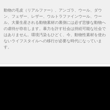
動物の毛皮（リアルファー）、アンゴラ、ウール、ダウ
ン、フェザー、レザー、ウルトラファインウール、ウー
ル。大量生産される動物素材の裏側には必ず悲惨な動物へ
の虐待が存在します。暴力を許す社会は持続可能な社会で
はありません。環境汚染もひどく、今、動物性素材を使わ
ないライフスタイルへの移行が必要な時代になっていま
す。
動
画
プ
レ
ー
ヤ
ー