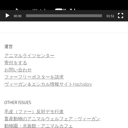
00:00
01:51
運営
アニマルライツセンター
寄付をする
お問い合わせ
ファーフリーポスターを請求
ヴィーガン＆エシカル情報サイトHachidory
OTHER ISSUES
毛皮（ファー）反対デモ行進
畜産動物のアニマルウェルフェア・ヴィーガン
動物園・水族館・アニマルカフェ