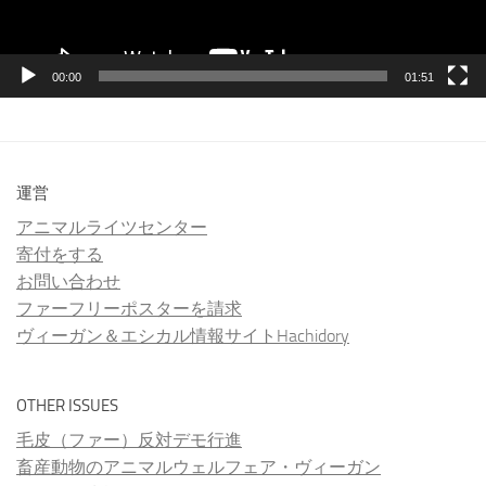
00:00
01:51
運営
アニマルライツセンター
寄付をする
お問い合わせ
ファーフリーポスターを請求
ヴィーガン＆エシカル情報サイトHachidory
OTHER ISSUES
毛皮（ファー）反対デモ行進
畜産動物のアニマルウェルフェア・ヴィーガン