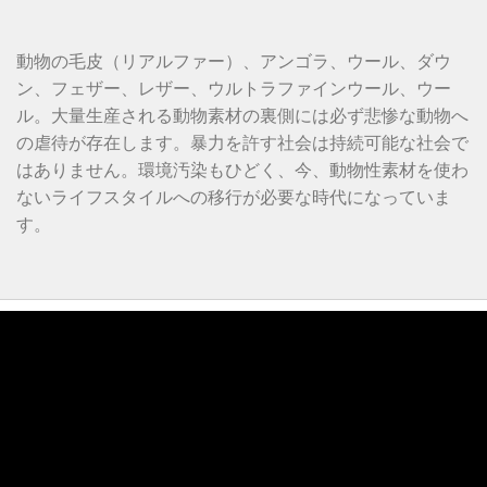
動物の毛皮（リアルファー）、アンゴラ、ウール、ダウ
ン、フェザー、レザー、ウルトラファインウール、ウー
ル。大量生産される動物素材の裏側には必ず悲惨な動物へ
の虐待が存在します。暴力を許す社会は持続可能な社会で
はありません。環境汚染もひどく、今、動物性素材を使わ
ないライフスタイルへの移行が必要な時代になっていま
す。
動
画
プ
レ
ー
ヤ
ー