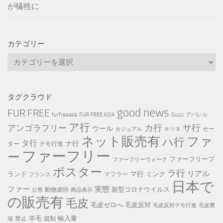
が犠牲に
カテゴリー
カ
テ
ゴ
リ
タグクラウド
ー
good news
FUR FREE
furfreeasia
FUR FREE ASIA
Gucci
アパレル
ア行
カ行
サ行
アンゴラフリー
ウール
セー
カジュアル
キツネ
ネット販売有
ファ
ハ行
タ行
ナ行
ター
デモ行進
ファーフリー
ー
ファーフリーブ
ファーフリーウォーク
ポスター
ラ行
リアル
マ行
ランド
ミンク
マフラー
フランス
日本で
ファー
実態
新型コロナウイルス
動物虐待
公害
商品表示
の販売有
毛皮
毛皮ゼロへ
毛皮反対
毛皮反対デモ行進
毛皮農
羊毛
輸入量
禁止
規制
場