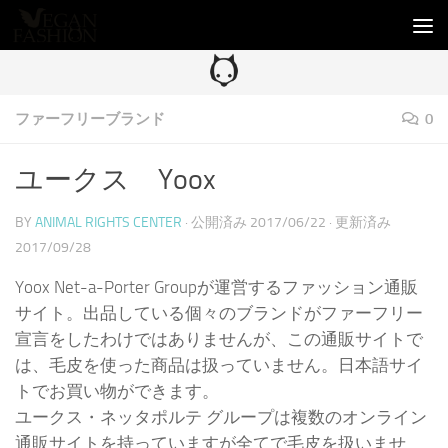
コンテンツへスキップ
ファーフリーブランド
0
ユークス Yoox
BY
ANIMAL RIGHTS CENTER
· 公開済み
2017/06/22
· 更新済み
2017/09/28
Yoox Net-a-Porter Groupが運営するファッション通販
サイト。出品している個々のブランドがファーフリー
宣言をしたわけではありませんが、この通販サイトで
は、毛皮を使った商品は扱っていません。日本語サイ
トでお買い物ができます。
ユークス・ネッタポルテ グループは複数のオンライン
通販サイトを持っていますが全てで毛皮を扱いませ