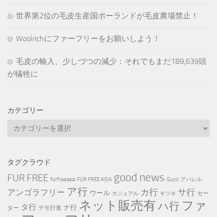
世界第2位の毛皮生産国ポーランドが毛皮農場禁止！
Woolrichにファーフリーをお願いしよう！
毛皮の輸入、少しづつの減少：それでもまだ189,639頭
が犠牲に
カテゴリー
カ
テ
ゴ
リ
タグクラウド
ー
good news
FUR FREE
furfreeasia
FUR FREE ASIA
Gucci
アパレル
ア行
カ行
サ行
アンゴラフリー
ウール
セー
カジュアル
キツネ
ネット販売有
ファ
ハ行
タ行
ナ行
ター
デモ行進