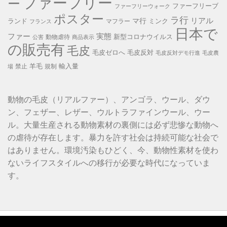
ファーフリー
ー
ファーフリーブ
ファーフリーウォーク
ポスター
ラ行
リアル
マ行
ランド
ミンク
マフラー
フランス
日本で
ファー
実態
新型コロナウイルス
動物虐待
公害
商品表示
の販売有
毛皮
毛皮ゼロへ
毛皮反対
毛皮反対デモ行進
毛皮農
羊毛
輸入量
禁止
規制
場
動物の毛皮（リアルファー）、アンゴラ、ウール、ダウ
ン、フェザー、レザー、ウルトラファインウール、ウー
ル。大量生産される動物素材の裏側には必ず悲惨な動物へ
の虐待が存在します。暴力を許す社会は持続可能な社会で
はありません。環境汚染もひどく、今、動物性素材を使わ
ないライフスタイルへの移行が必要な時代になっていま
す。
動