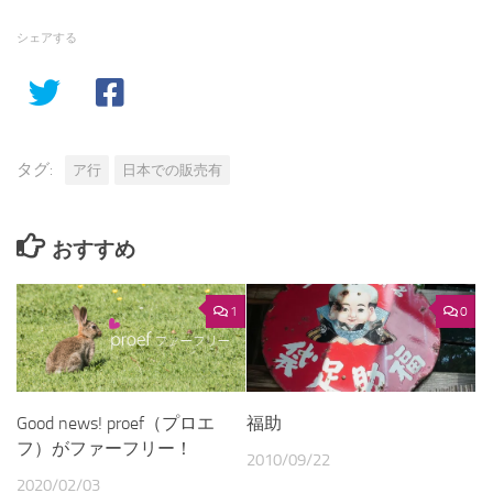
シェアする
タグ:
ア行
日本での販売有
おすすめ
1
0
Good news! proef（プロエ
福助
フ）がファーフリー！
2010/09/22
2020/02/03