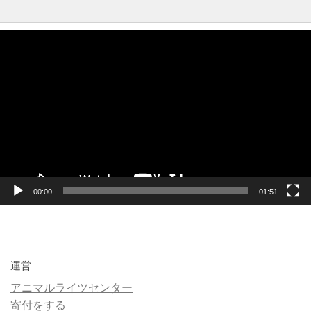
動
画
プ
レ
ー
ヤ
ー
00:00
01:51
運営
アニマルライツセンター
寄付をする