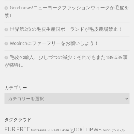
Good news!ニューヨークファッションウィークが毛皮を
禁止
世界第2位の毛皮生産国ポーランドが毛皮農場禁止！
Woolrichにファーフリーをお願いしよう！
毛皮の輸入、少しづつの減少：それでもまだ189,639頭
が犠牲に
カテゴリー
カ
テ
ゴ
リ
タグクラウド
ー
good news
FUR FREE
furfreeasia
FUR FREE ASIA
Gucci
アパレル