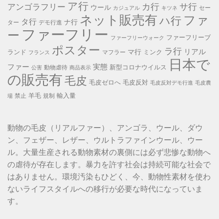
ア行
カ行
サ行
アンゴラフリー
ウール
セー
カジュアル
キツネ
ネット販売有
ファ
ハ行
タ行
ナ行
ター
デモ行進
ファーフリー
ー
ファーフリーブ
ファーフリーウォーク
ポスター
ラ行
リアル
マ行
ランド
ミンク
マフラー
フランス
日本で
ファー
実態
新型コロナウイルス
動物虐待
公害
商品表示
の販売有
毛皮
毛皮ゼロへ
毛皮反対
毛皮反対デモ行進
毛皮農
羊毛
輸入量
禁止
規制
場
動物の毛皮（リアルファー）、アンゴラ、ウール、ダウ
ン、フェザー、レザー、ウルトラファインウール、ウー
ル。大量生産される動物素材の裏側には必ず悲惨な動物へ
の虐待が存在します。暴力を許す社会は持続可能な社会で
はありません。環境汚染もひどく、今、動物性素材を使わ
ないライフスタイルへの移行が必要な時代になっていま
す。