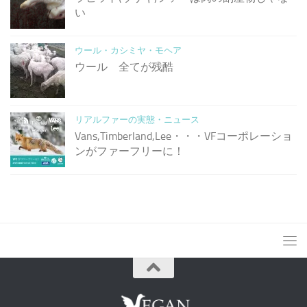
い
ウール・カシミヤ・モヘア
ウール 全てが残酷
リアルファーの実態・ニュース
Vans,Timberland,Lee・・・VFコーポレーショ
ンがファーフリーに！