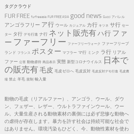
リ
タグクラウド
ー
good news
FUR FREE
furfreeasia
FUR FREE ASIA
Gucci
アパレル
ア行
カ行
サ行
アンゴラフリー
ウール
セー
カジュアル
キツネ
ネット販売有
ファ
ハ行
タ行
ナ行
ター
デモ行進
ファーフリー
ー
ファーフリーブ
ファーフリーウォーク
ポスター
ラ行
リアル
マ行
ランド
ミンク
マフラー
フランス
日本で
ファー
実態
新型コロナウイルス
動物虐待
公害
商品表示
の販売有
毛皮
毛皮ゼロへ
毛皮反対
毛皮反対デモ行進
毛皮農
羊毛
輸入量
禁止
規制
場
動物の毛皮（リアルファー）、アンゴラ、ウール、ダウ
ン、フェザー、レザー、ウルトラファインウール、ウー
ル。大量生産される動物素材の裏側には必ず悲惨な動物へ
の虐待が存在します。暴力を許す社会は持続可能な社会で
はありません。環境汚染もひどく、今、動物性素材を使わ