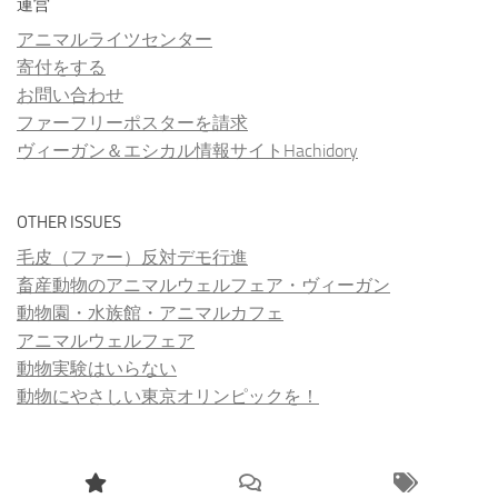
運営
アニマルライツセンター
寄付をする
お問い合わせ
ファーフリーポスターを請求
ヴィーガン＆エシカル情報サイトHachidory
OTHER ISSUES
毛皮（ファー）反対デモ行進
畜産動物のアニマルウェルフェア・ヴィーガン
動物園・水族館・アニマルカフェ
アニマルウェルフェア
動物実験はいらない
動物にやさしい東京オリンピックを！