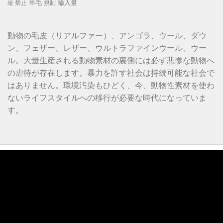
羊毛
輸入量
禁止
規制
場
動物の毛皮（リアルファー）、アンゴラ、ウール、ダウ
ン、フェザー、レザー、ウルトラファインウール、ウー
ル。大量生産される動物素材の裏側には必ず悲惨な動物へ
の虐待が存在します。暴力を許す社会は持続可能な社会で
はありません。環境汚染もひどく、今、動物性素材を使わ
ないライフスタイルへの移行が必要な時代になっていま
す。
動
画
プ
レ
ー
ヤ