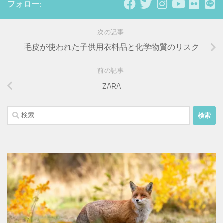
フォロー:
次の記事
毛皮が使われた子供用衣料品と化学物質のリスク
前の記事
ZARA
検
索: