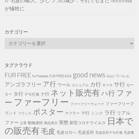
毛皮の輸入、少しづつの減少：それでもまだ189,639頭
が犠牲に
カテゴリー
カ
テ
ゴ
リ
タグクラウド
ー
good news
FUR FREE
furfreeasia
FUR FREE ASIA
Gucci
アパレル
ア行
カ行
サ行
アンゴラフリー
ウール
セー
カジュアル
キツネ
ネット販売有
ファ
ハ行
タ行
ナ行
ター
デモ行進
ファーフリー
ー
ファーフリーブ
ファーフリーウォーク
ポスター
ラ行
リアル
マ行
ランド
ミンク
マフラー
フランス
日本で
ファー
実態
新型コロナウイルス
動物虐待
公害
商品表示
の販売有
毛皮
毛皮ゼロへ
毛皮反対
毛皮反対デモ行進
毛皮農