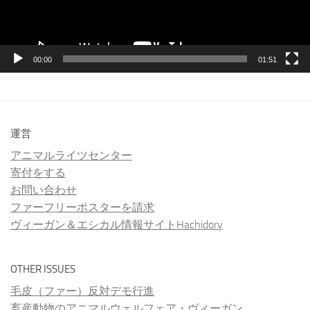
ー
00:00
01:51
運営
アニマルライツセンター
寄付をする
お問い合わせ
ファーフリーポスターを請求
ヴィーガン＆エシカル情報サイトHachidory
OTHER ISSUES
毛皮（ファー）反対デモ行進
畜産動物のアニマルウェルフェア・ヴィーガン