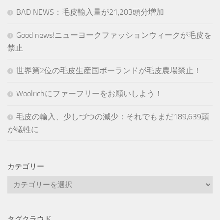
BAD NEWS：毛皮輸入量が21,203頭分増加
Good news!ニューヨークファッションウィークが毛皮を
禁止
世界第2位の毛皮生産国ポーランドが毛皮農場禁止！
Woolrichにファーフリーをお願いしよう！
毛皮の輸入、少しづつの減少：それでもまだ189,639頭
が犠牲に
カテゴリー
カ
テ
ゴ
リ
タグクラウド