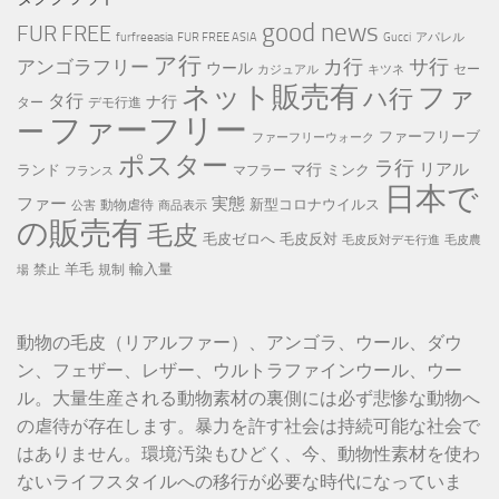
ー
good news
FUR FREE
furfreeasia
FUR FREE ASIA
Gucci
アパレル
ア行
カ行
サ行
アンゴラフリー
ウール
セー
カジュアル
キツネ
ネット販売有
ファ
ハ行
タ行
ナ行
ター
デモ行進
ファーフリー
ー
ファーフリーブ
ファーフリーウォーク
ポスター
ラ行
リアル
マ行
ランド
ミンク
マフラー
フランス
日本で
ファー
実態
新型コロナウイルス
動物虐待
公害
商品表示
の販売有
毛皮
毛皮ゼロへ
毛皮反対
毛皮反対デモ行進
毛皮農
羊毛
輸入量
禁止
規制
場
動物の毛皮（リアルファー）、アンゴラ、ウール、ダウ
ン、フェザー、レザー、ウルトラファインウール、ウー
ル。大量生産される動物素材の裏側には必ず悲惨な動物へ
の虐待が存在します。暴力を許す社会は持続可能な社会で
はありません。環境汚染もひどく、今、動物性素材を使わ
ないライフスタイルへの移行が必要な時代になっていま