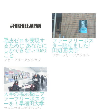
毛皮ゼロを実現す
ファーフリーポス
るために あなたに
ター貼りました!
しかできない10の
田辺 恵美子
こと
ファーフリーアクション
ファーフリーアクション
大学の掲示板にフ
ァーフリーポスタ
ーを！早稲田大学
ファーフリーアクション