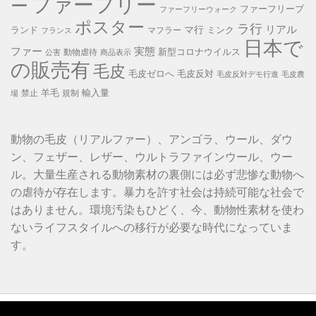
ファーフリー
ー
ファーフリーブ
ファーフリーウォーク
ポスター
ラ行
リアル
マ行
ランド
ミンク
マフラー
フランス
日本で
ファー
実態
新型コロナウイルス
動物虐待
公害
商品表示
の販売有
毛皮
毛皮ゼロへ
毛皮反対
毛皮反対デモ行進
毛皮農
羊毛
輸入量
禁止
規制
場
動物の毛皮（リアルファー）、アンゴラ、ウール、ダウ
ン、フェザー、レザー、ウルトラファインウール、ウー
ル。大量生産される動物素材の裏側には必ず悲惨な動物へ
の虐待が存在します。暴力を許す社会は持続可能な社会で
はありません。環境汚染もひどく、今、動物性素材を使わ
ないライフスタイルへの移行が必要な時代になっていま
す。
動