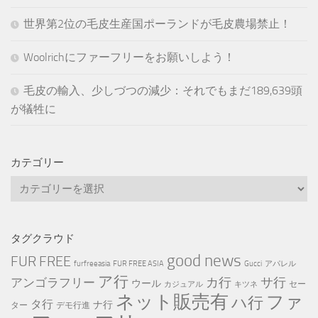
世界第2位の毛皮生産国ポーランドが毛皮農場禁止！
Woolrichにファーフリーをお願いしよう！
毛皮の輸入、少しづつの減少：それでもまだ189,639頭
が犠牲に
カテゴリー
カ
テ
ゴ
リ
タグクラウド
ー
good news
FUR FREE
furfreeasia
FUR FREE ASIA
Gucci
アパレル
ア行
カ行
サ行
アンゴラフリー
ウール
セー
カジュアル
キツネ
ネット販売有
ファ
ハ行
タ行
ナ行
ター
デモ行進