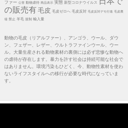
日本で
ファー
実態
新型コロナウイルス
動物虐待
公害
商品表示
の販売有
毛皮
毛皮ゼロへ
毛皮反対
毛皮反対デモ行進
毛皮農
羊毛
輸入量
禁止
規制
場
動物の毛皮（リアルファー）、アンゴラ、ウール、ダウ
ン、フェザー、レザー、ウルトラファインウール、ウー
ル。大量生産される動物素材の裏側には必ず悲惨な動物へ
の虐待が存在します。暴力を許す社会は持続可能な社会で
はありません。環境汚染もひどく、今、動物性素材を使わ
ないライフスタイルへの移行が必要な時代になっていま
す。
動
画
プ