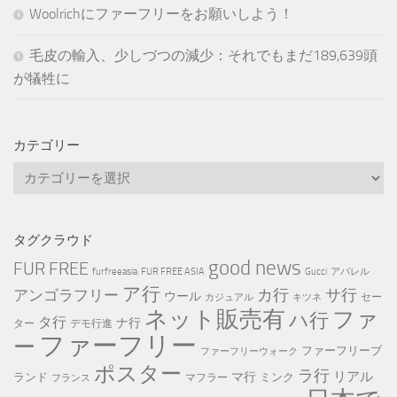
Woolrichにファーフリーをお願いしよう！
毛皮の輸入、少しづつの減少：それでもまだ189,639頭
が犠牲に
カテゴリー
カ
テ
ゴ
リ
タグクラウド
ー
good news
FUR FREE
furfreeasia
FUR FREE ASIA
Gucci
アパレル
ア行
カ行
サ行
アンゴラフリー
ウール
セー
カジュアル
キツネ
ネット販売有
ファ
ハ行
タ行
ナ行
ター
デモ行進
ファーフリー
ー
ファーフリーブ
ファーフリーウォーク
ポスター
ラ行
リアル
マ行
ランド
ミンク
マフラー
フランス