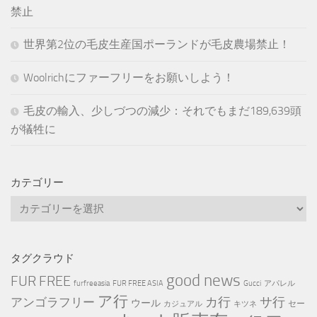
禁止
世界第2位の毛皮生産国ポーランドが毛皮農場禁止！
Woolrichにファーフリーをお願いしよう！
毛皮の輸入、少しづつの減少：それでもまだ189,639頭
が犠牲に
カテゴリー
カ
テ
ゴ
リ
タグクラウド
ー
good news
FUR FREE
furfreeasia
FUR FREE ASIA
Gucci
アパレル
ア行
カ行
サ行
アンゴラフリー
ウール
セー
カジュアル
キツネ