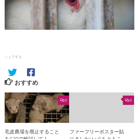
シェアする
おすすめ
0
0
毛皮農場を廃止すること
ファーフリーポスター貼
をG20で検討して！
りました! いぐちともこ