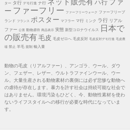
ネット販売有
ファ
ハ行
タ行
ナ行
ター
デモ行進
ファーフリー
ー
ファーフリーブ
ファーフリーウォーク
ポスター
ラ行
リアル
マ行
ランド
ミンク
マフラー
フランス
日本で
ファー
実態
新型コロナウイルス
動物虐待
公害
商品表示
の販売有
毛皮
毛皮ゼロへ
毛皮反対
毛皮反対デモ行進
毛皮農
羊毛
輸入量
禁止
規制
場
動物の毛皮（リアルファー）、アンゴラ、ウール、ダウ
ン、フェザー、レザー、ウルトラファインウール、ウー
ル。大量生産される動物素材の裏側には必ず悲惨な動物へ
の虐待が存在します。暴力を許す社会は持続可能な社会で
はありません。環境汚染もひどく、今、動物性素材を使わ
ないライフスタイルへの移行が必要な時代になっていま
す。