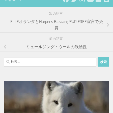
次の記事
ELLEオランダとHarper’s BazaarがFUR FREE宣言で受
賞
前の記事
ミュールジング：ウールの残酷性
検
索: