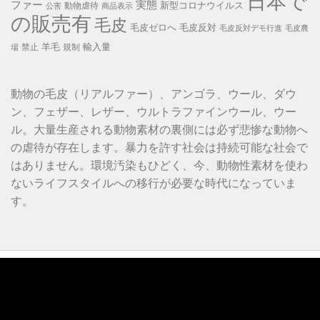
日本で
ファー
実態
新型コロナウイルス
動物虐待
公害
商品表示
の販売有
毛皮
毛皮ゼロへ
毛皮反対
毛皮反対デモ行進
毛皮農
羊毛
輸入量
禁止
規制
場
動物の毛皮（リアルファー）、アンゴラ、ウール、ダウ
ン、フェザー、レザー、ウルトラファインウール、ウー
ル。大量生産される動物素材の裏側には必ず悲惨な動物へ
の虐待が存在します。暴力を許す社会は持続可能な社会で
はありません。環境汚染もひどく、今、動物性素材を使わ
ないライフスタイルへの移行が必要な時代になっていま
す。
動
画
プ
レ