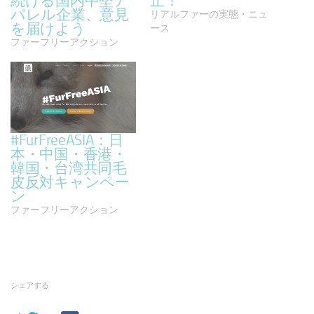
続ける国内中堅ア
止！
パレル企業、意見
リアルファーの実態・ニュ
を届けよう
ース
ファーフリーアクション
#FurFreeASIA：日
本・中国・香港・
韓国・台湾共同毛
皮反対キャンペー
ン
ファーフリーアクション
シェアする