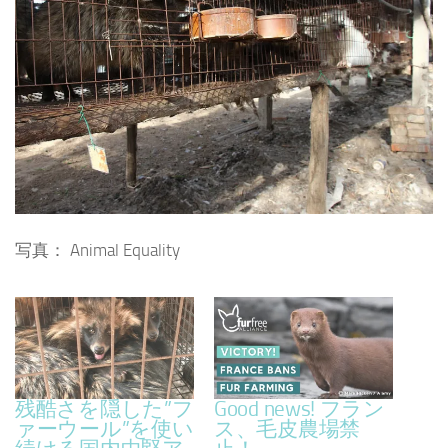
写真： Animal Equality
残酷さを隠した”フ
Good news! フラン
ァーウール”を使い
ス、毛皮農場禁