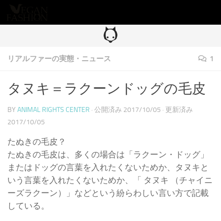
コンテンツへスキップ
リアルファーの実態・ニュース
1
タヌキ＝ラクーンドッグの毛皮
BY
ANIMAL RIGHTS CENTER
· 公開済み
2017/10/05
· 更新済み
2017/10/05
たぬきの毛皮？
たぬきの毛皮は、多くの場合は「ラクーン・ドッグ」
またはドッグの言葉を入れたくないためか、タヌキと
いう言葉を入れたくないためか、「 タヌキ （チャイニ
ーズラクーン）」などという紛らわしい言い方で記載
している。