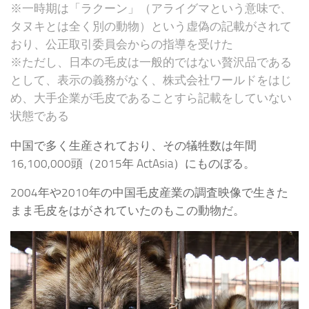
※一時期は「ラクーン」（アライグマという意味で、
タヌキとは全く別の動物）という虚偽の記載がされて
おり、公正取引委員会からの指導を受けた
※ただし、日本の毛皮は一般的ではない贅沢品である
として、表示の義務がなく、株式会社ワールドをはじ
め、大手企業が毛皮であることすら記載をしていない
状態である
中国で多く生産されており、その犠牲数は年間
16,100,000頭（2015年 ActAsia）にものぼる。
2004年や2010年の中国毛皮産業の調査映像で生きた
まま毛皮をはがされていたのもこの動物だ。