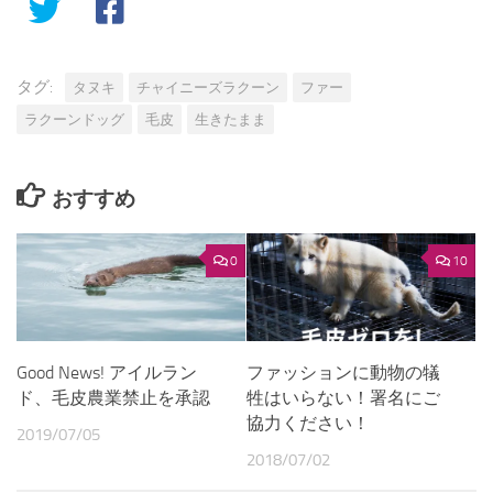
タグ:
タヌキ
チャイニーズラクーン
ファー
ラクーンドッグ
毛皮
生きたまま
おすすめ
0
10
Good News! アイルラン
ファッションに動物の犠
ド、毛皮農業禁止を承認
牲はいらない！署名にご
協力ください！
2019/07/05
2018/07/02