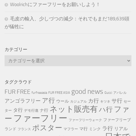
Woolrichにファーフリーをお願いしよう！
毛皮の輸入、少しづつの減少：それでもまだ189,639頭
が犠牲に
カテゴリー
カ
テ
ゴ
リ
タグクラウド
ー
good news
FUR FREE
furfreeasia
FUR FREE ASIA
Gucci
アパレル
ア行
カ行
サ行
アンゴラフリー
ウール
セー
カジュアル
キツネ
ネット販売有
ファ
ハ行
タ行
ナ行
ター
デモ行進
ファーフリー
ー
ファーフリーブ
ファーフリーウォーク
ポスター
ラ行
リアル
マ行
ランド
ミンク
マフラー
フランス