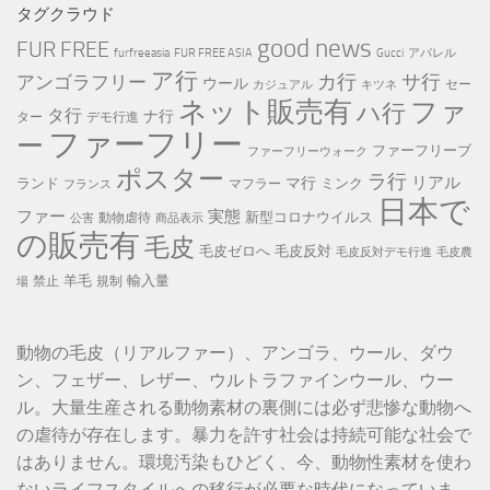
リ
タグクラウド
ー
good news
FUR FREE
furfreeasia
FUR FREE ASIA
Gucci
アパレル
ア行
カ行
サ行
アンゴラフリー
ウール
セー
カジュアル
キツネ
ネット販売有
ファ
ハ行
タ行
ナ行
ター
デモ行進
ファーフリー
ー
ファーフリーブ
ファーフリーウォーク
ポスター
ラ行
リアル
マ行
ランド
ミンク
マフラー
フランス
日本で
ファー
実態
新型コロナウイルス
動物虐待
公害
商品表示
の販売有
毛皮
毛皮ゼロへ
毛皮反対
毛皮反対デモ行進
毛皮農
羊毛
輸入量
禁止
規制
場
動物の毛皮（リアルファー）、アンゴラ、ウール、ダウ
ン、フェザー、レザー、ウルトラファインウール、ウー
ル。大量生産される動物素材の裏側には必ず悲惨な動物へ
の虐待が存在します。暴力を許す社会は持続可能な社会で
はありません。環境汚染もひどく、今、動物性素材を使わ
ないライフスタイルへの移行が必要な時代になっていま