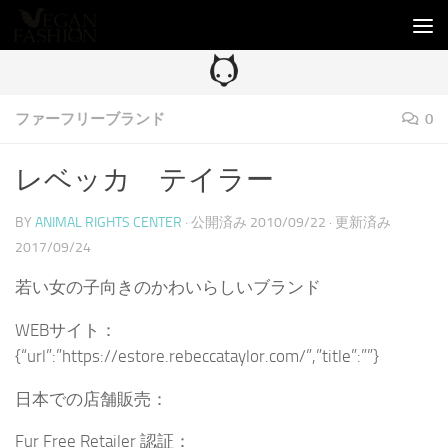
コンテンツへスキップ
ファーフリーブランド
0
レベッカ テイラー
BY
ANIMAL RIGHTS CENTER
· 公開済み
2010/09/22
· 更新済み
2017/09/24
若い女の子向きのかわいらしいブランド
WEBサイト：
{“url”:”https://estore.rebeccataylor.com/”,”title”:””}
日本での店舗販売：
Fur Free Retailer 認証：