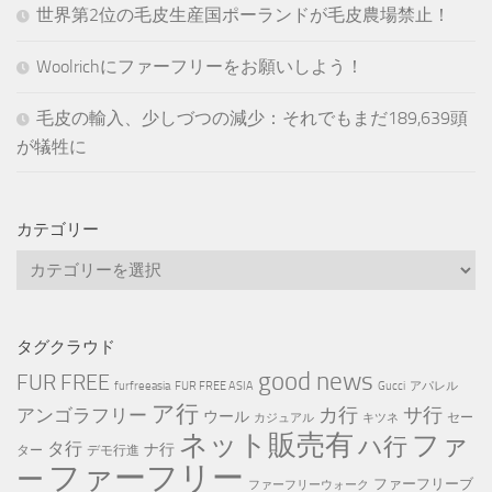
世界第2位の毛皮生産国ポーランドが毛皮農場禁止！
Woolrichにファーフリーをお願いしよう！
毛皮の輸入、少しづつの減少：それでもまだ189,639頭
が犠牲に
カテゴリー
カ
テ
ゴ
リ
タグクラウド
ー
good news
FUR FREE
furfreeasia
FUR FREE ASIA
Gucci
アパレル
ア行
カ行
サ行
アンゴラフリー
ウール
セー
カジュアル
キツネ
ネット販売有
ファ
ハ行
タ行
ナ行
ター
デモ行進
ファーフリー
ー
ファーフリーブ
ファーフリーウォーク