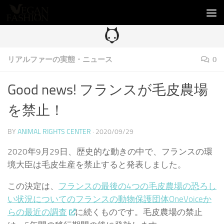
コンテンツへスキップ
リアルファーの実態・ニュース
0
Good news! フランスが毛皮農場
を禁止！
BY
ANIMAL RIGHTS CENTER
·
2020/09/29
2020年9月29日、歴史的な動きの中で、フランスの環
境大臣は毛皮生産を禁止すると発表しました。
この決定は、
フランスの最後の4つの毛皮農場の恐ろし
い状況についてのフランスの動物保護団体OneVoiceか
らの最近の調査
に続くものです。
毛皮農場の禁止