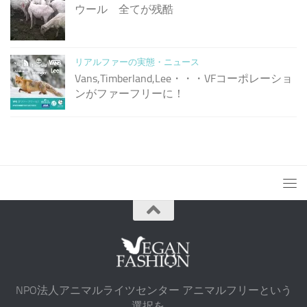
ウール 全てが残酷
リアルファーの実態・ニュース
Vans,Timberland,Lee・・・VFコーポレーショ
ンがファーフリーに！
NPO法人アニマルライツセンター アニマルフリーという
選択を。