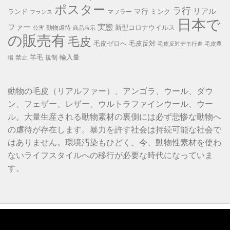
ポスター
ラ行
リアル
マ行
ランド
ミンク
マフラー
フランス
日本で
ファー
実態
新型コロナウイルス
動物虐待
公害
商品表示
の販売有
毛皮
毛皮ゼロへ
毛皮反対
毛皮反対デモ行進
毛皮農
羊毛
輸入量
禁止
規制
場
動物の毛皮（リアルファー）、アンゴラ、ウール、ダウ
ン、フェザー、レザー、ウルトラファインウール、ウー
ル。大量生産される動物素材の裏側には必ず悲惨な動物へ
の虐待が存在します。暴力を許す社会は持続可能な社会で
はありません。環境汚染もひどく、今、動物性素材を使わ
ないライフスタイルへの移行が必要な時代になっていま
す。
動
画