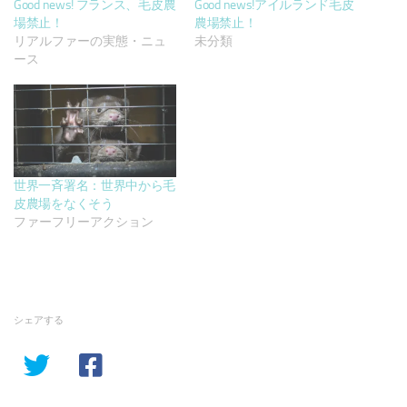
Good news! フランス、毛皮農
Good news!アイルランド毛皮
場禁止！
農場禁止！
リアルファーの実態・ニュ
未分類
ース
世界一斉署名：世界中から毛
皮農場をなくそう
ファーフリーアクション
シェアする