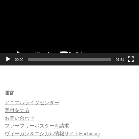
プ
レ
ー
ヤ
ー
00:00
01:51
運営
アニマルライツセンター
寄付をする
お問い合わせ
ファーフリーポスターを請求
ヴィーガン＆エシカル情報サイトHachidory