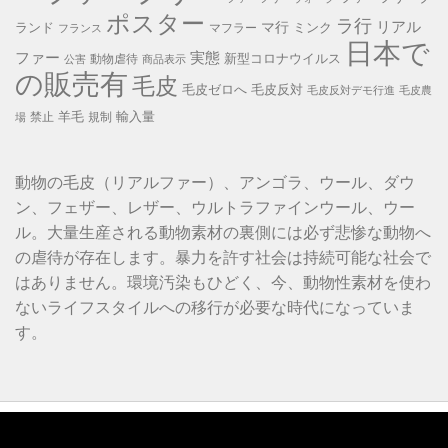
ポスター
ラ行
リアル
マ行
ランド
ミンク
マフラー
フランス
日本で
ファー
実態
新型コロナウイルス
動物虐待
公害
商品表示
の販売有
毛皮
毛皮ゼロへ
毛皮反対
毛皮反対デモ行進
毛皮農
羊毛
輸入量
禁止
規制
場
動物の毛皮（リアルファー）、アンゴラ、ウール、ダウ
ン、フェザー、レザー、ウルトラファインウール、ウー
ル。大量生産される動物素材の裏側には必ず悲惨な動物へ
の虐待が存在します。暴力を許す社会は持続可能な社会で
はありません。環境汚染もひどく、今、動物性素材を使わ
ないライフスタイルへの移行が必要な時代になっていま
す。
動