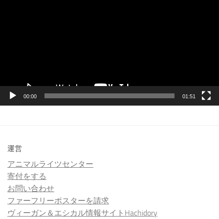
画
プ
レ
ー
ヤ
ー
00:00
01:51
運営
アニマルライツセンター
寄付をする
お問い合わせ
ファーフリーポスターを請求
ヴィーガン＆エシカル情報サイトHachidory