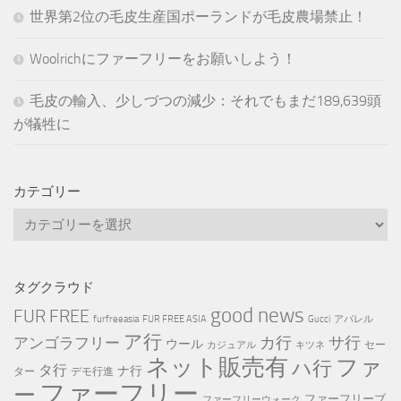
世界第2位の毛皮生産国ポーランドが毛皮農場禁止！
Woolrichにファーフリーをお願いしよう！
毛皮の輸入、少しづつの減少：それでもまだ189,639頭
が犠牲に
カテゴリー
カ
テ
ゴ
リ
タグクラウド
ー
good news
FUR FREE
furfreeasia
FUR FREE ASIA
Gucci
アパレル
ア行
カ行
サ行
アンゴラフリー
ウール
セー
カジュアル
キツネ
ネット販売有
ファ
ハ行
タ行
ナ行
ター
デモ行進
ファーフリー
ー
ファーフリーブ
ファーフリーウォーク