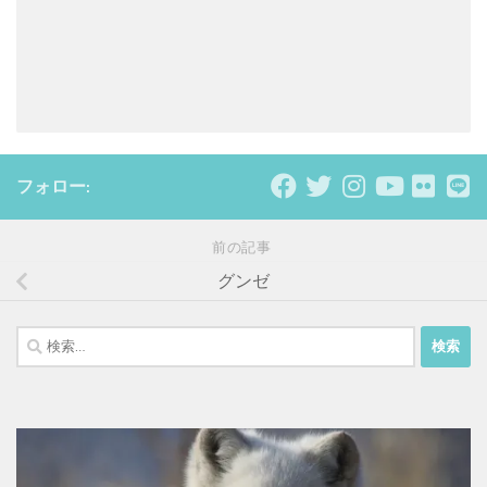
フォロー:
前の記事
グンゼ
検
索: