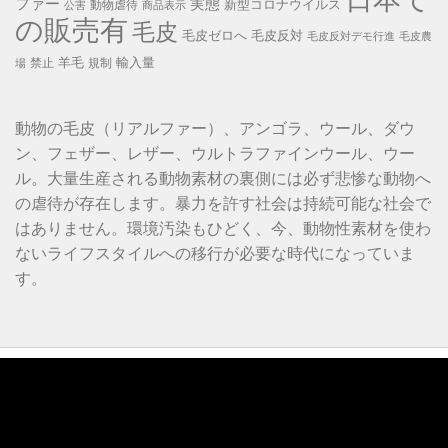
ファー
実態
新型コロナウイルス
動物虐待
公害
商品表示
の販売有
毛皮
毛皮ゼロへ
毛皮反対
毛皮反対デモ行進
毛皮農
羊毛
輸入量
禁止
規制
場
動物の毛皮（リアルファー）、アンゴラ、ウール、ダウ
ン、フェザー、レザー、ウルトラファインウール、ウー
ル。大量生産される動物素材の裏側には必ず悲惨な動物へ
の虐待が存在します。暴力を許す社会は持続可能な社会で
はありません。環境汚染もひどく、今、動物性素材を使わ
ないライフスタイルへの移行が必要な時代になっていま
す。
動
画
プ
レ