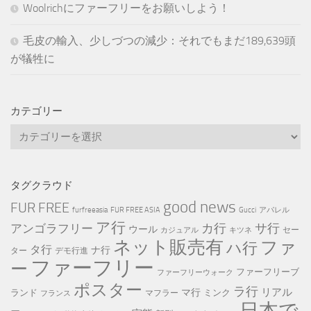
Woolrichにファーフリーをお願いしよう！
毛皮の輸入、少しづつの減少：それでもまだ189,639頭
が犠牲に
カテゴリー
カ
テ
ゴ
リ
タグクラウド
ー
good news
FUR FREE
furfreeasia
FUR FREE ASIA
Gucci
アパレル
ア行
カ行
サ行
アンゴラフリー
ウール
セー
カジュアル
キツネ
ネット販売有
ファ
ハ行
タ行
ナ行
ター
デモ行進
ファーフリー
ー
ファーフリーブ
ファーフリーウォーク
ポスター
ラ行
リアル
マ行
ランド
ミンク
マフラー
フランス
日本で